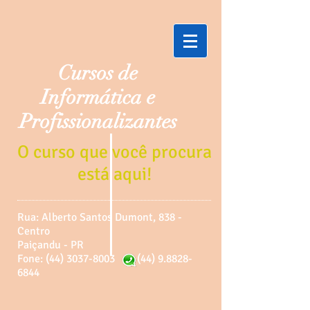
Cursos de
Informática e
Profissionalizantes
O curso que você procura
está aqui!
Rua: Alberto Santos Dumont, 838 -
Centro
Paiçandu - PR
Fone: (44) 3037-8003
(44) 9.8828-
6844