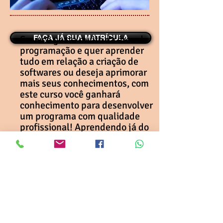
Se você gosta muito da área de
FAÇA JÁ SUA MATRÍCULA
programação e quer aprender
tudo em relação a criação de
softwares ou deseja aprimorar
mais seus conhecimentos, com
este curso você ganhará
conhecimento para desenvolver
um programa com qualidade
profissional! Aprendendo já do
início a lógica da programação e
passando por etapas que levará
seus conhecimentos mais longe
possível, chegando até a parte
final de armazenamento e
segurança dos dados. Seja um
profissional em programação!