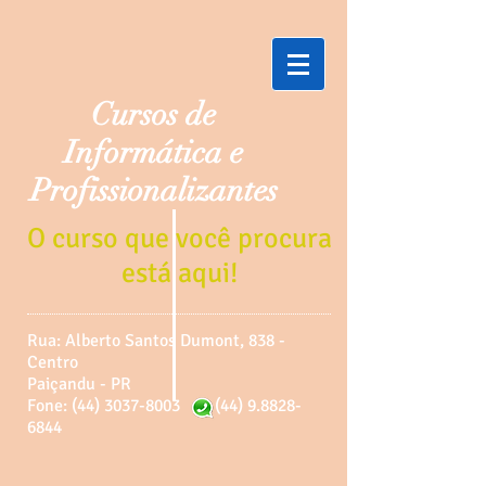
Cursos de
Informática e
Profissionalizantes
O curso que você procura
está aqui!
Rua: Alberto Santos Dumont, 838 -
Centro
Paiçandu - PR
Fone: (44) 3037-8003
(44) 9.8828-
6844