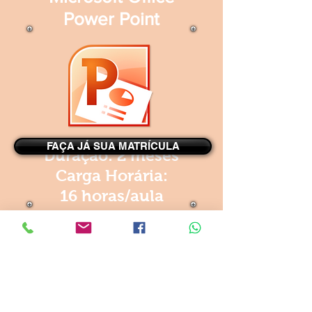
Power Point
FAÇA JÁ SUA MATRÍCULA
Duração: 2 meses
Carga Horária:
16 horas/aula
Frequência: De 2 à 4
vezes por semana
R$ 243,00
À Vista