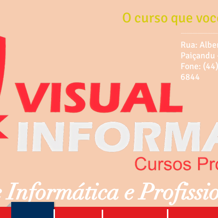
O curso que voc
Rua: Albe
Paiçandu 
Fone: (
6844
 Informática e Profissi