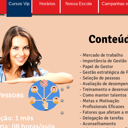
Cursos Vip
Horários
Nossa Escola
Campanhas e
Conteúd
- Mercado de trabalho
- Importância de Gestão
- Papel do Gestor
- Gestão estratégica de 
- Seleção de pessoas
- Avaliação de desempe
- Treinamento e desenvo
Pessoas
- Como manter talentos
- Metas e Motivação
- Profissionais Eficazes
- Fatores que afetam a 
ção: 1 mês
- Delegação de tarefas
- Aconselhamento
ia: 08 horas/aula