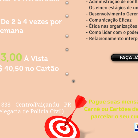
- Administração de confl
- Os cinco estágios de u
- Desenvolvimento Geren
- Comunicação Eficaz
De 2 à 4 vezes por
- Ética nas organizações
semana
- Como lidar com o pode
- Relacionamento interp
3,00
À Vista
FAÇA J
$ 40,50 no Cartão
Pague suas mensa
 838 - Centro/Paiçandu - PR
Carnê ou Cartões d
legacia de Policia Civil)
parcelar o seu cu