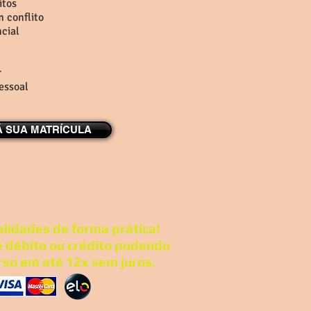
itos
m conflito
cial
r
essoal
Á SUA MATRÍCULA
lidades de forma prática!
e débito ou crédito podendo
rso em até 12x sem juros.