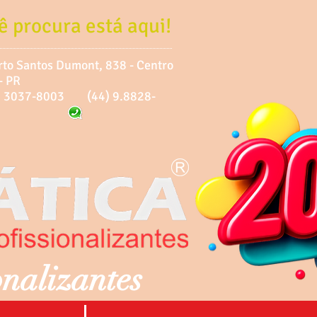
ê procura está aqui!
rto Santos Dumont, 838 - Centro
- PR
44) 3037-8003
(44) 9.8828-
onalizantes