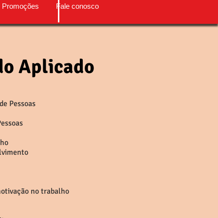
 Promoções
Fale conosco
o Aplicado
 de Pessoas
Pessoas
nho
lvimento
motivação no trabalho