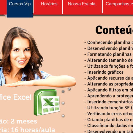
Cursos Vip
Horários
Nossa Escola
Campanhas e
Conteú
- Conhecendo planilha 
- Desenvolvendo planil
- Formatando planilhas
- Alterando tamanho de
- Utilizando funções e 
- Inserindo gráficos
- Aplicando recurso de
- Alterando as propried
- Aplicando filtros em p
fice Excel
- Aprendendo a protege
- Inserindo comentários
- Utilizando função SE 
- Verificando erros orto
- Criando planilhas de 
ão: 2 meses
- Classificando dados e
ia: 16 horas/aula
- Desenvolvendo um tab