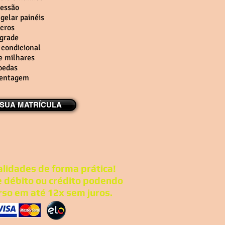
ressão
gelar painéis
cros
 grade
 condicional
e milhares
moedas
centagem
 SUA MATRÍCULA
lidades de forma prática!
e débito ou crédito podendo
rso em até 12x sem juros.