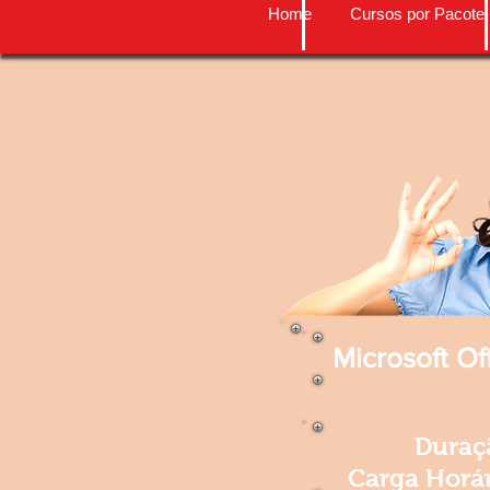
Home
Cursos por Pacote
Microsoft Of
Duraç
Carga Horár