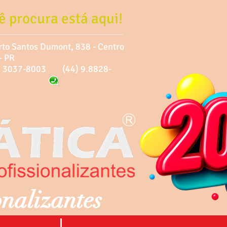
ê procura está aqui!
rto Santos Dumont, 838 - Centro
- PR
44) 3037-8003
(44) 9.8828-
onalizantes