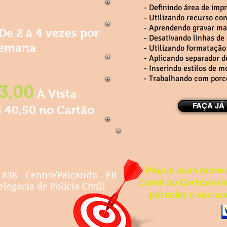
- Definindo área de imp
- Utilizando recurso con
- Aprendendo gravar ma
De 2 à 4 vezes por
- Desativando linhas de
emana
- Utilizando formatação
- Aplicando separador d
- Inserindo estilos de 
- Trabalhando com por
3,00
À Vista
FAÇA JÁ
$ 40,50 no Cartão
Pague suas mensa
 838 - Centro/Paiçandu - PR
Carnê ou Cartões d
legacia de Policia Civil)
parcelar o seu cu