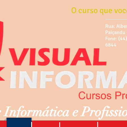
O curso que voc
Rua: Albe
Paiçandu 
Fone: (
6844
 Informática e Profissi