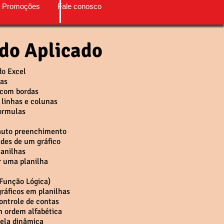
 Promoções
Fale conosco
do Aplicado
do Excel
has
 com bordas
 linhas e colunas
formulas
 auto preenchimento
ades de um gráfico
lanilhas
r uma planilha
(Função Lógica)
gráficos em planilhas
controle de contas
m ordem alfabética
ela dinâmica