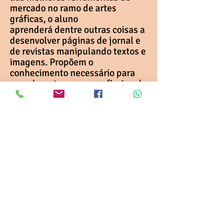
mercado no ramo de artes
gráficas, o aluno
aprenderá dentre outras coisas a
desenvolver páginas de jornal e
de revistas manipulando textos e
imagens. Propõem o
conhecimento necessário para
que ele se torne um profissional
em desenvolvimento
de trabalhos gráficos para
comunicação visual em
cartazes, folders, banners,
impressos de catálogos e livros e
ainda criação de imagens para
internet.
Localização:
Rua: Alberto Santos Dumont, 838 -
Centro/Paiçandu - PR
CEP:
87140-000
(Próximo a
Delegacia de Policia Civil)