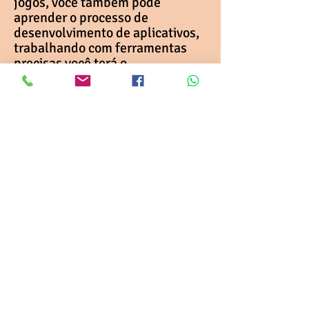
jogos, você também pode
aprender o processo de
desenvolvimento de aplicativos,
trabalhando com ferramentas
precisas você terá o
conhecimento necessário para
criar novos aplicativos que
podem ajudar você e outras
pessoas no dia-a-dia com
recursos fantásticos!
Localização:
Rua: Alberto Santos Dumont, 838 -
Centro/Paiçandu - PR
CEP:
87140-000
(Próximo a
Delegacia de Policia Civil)
Fone:
(44) 3037-8003
(44) 9.8828-6844