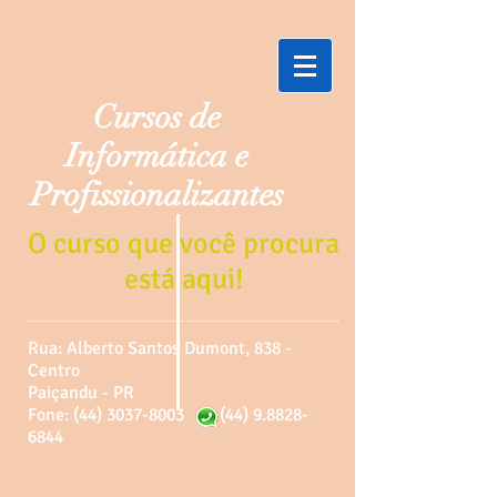
Cursos de
Informática e
Profissionalizantes
O curso que você procura
está aqui!
Rua: Alberto Santos Dumont, 838 -
Centro
Paiçandu - PR
Fone: (44) 3037-8003
(44) 9.8828-
6844